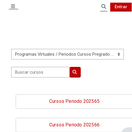
Salta al contenido principal
Entrar
Panel lateral
Selector de 
Categorías
Buscar cursos
Buscar cursos
Cursos Periodo 202565
Cursos Periodo 202566