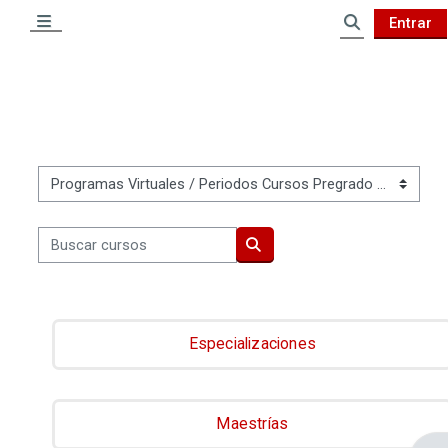
Salta al contenido principal
Entrar
Panel lateral
Selector de 
Categorías
Buscar cursos
Buscar cursos
Especializaciones
Maestrías