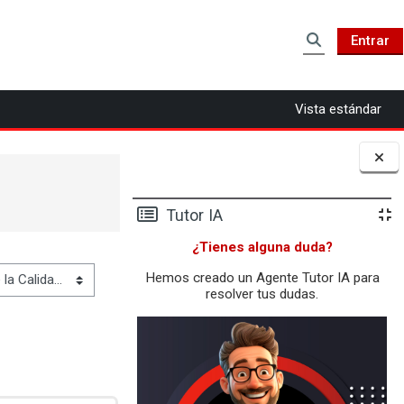
Entrar
Selector de b
Vista estándar
Bloques
Tutor IA
¿Tienes alguna duda?
Hemos creado un Agente Tutor IA para
resolver tus dudas.