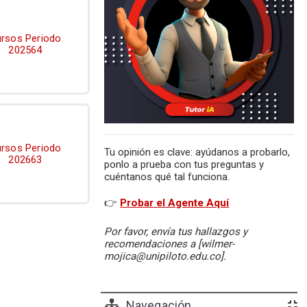
rsos Periodo
202564
rsos Periodo
Tu opinión es clave: ayúdanos a probarlo,
202663
ponlo a prueba con tus preguntas y
cuéntanos qué tal funciona.
👉
Probar el Agente Aquí
Por favor, envía tus hallazgos y
recomendaciones a [wilmer-
mojica@unipiloto.edu.co].
Navegación