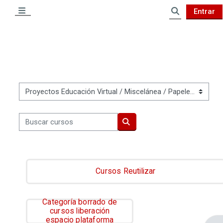
Salta al contenido principal
Entrar
Panel lateral
Selector de 
Categorías
Buscar cursos
Buscar cursos
Cursos Reutilizar
Categoría borrado de
cursos liberación
espacio plataforma