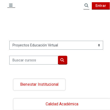
Salta al contenido principal
Entrar
Panel lateral
Selector de 
Categorías
Buscar cursos
Buscar cursos
Bienestar Institucional
Calidad Académica