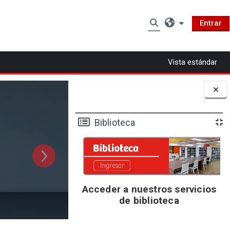
Entrar
Selector de búsqued
Vista estándar
Bloques
Biblioteca
Acceder a nuestros servicios
de biblioteca