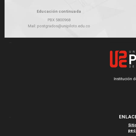
Educación continuada
PBX 5800968
Mail: postgrados@unipiloto.edu.co
_
Institución 
-
ENLACE
Sit
pec