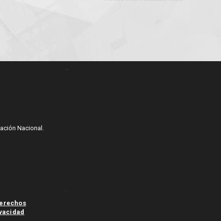
_
cación Nacional.
-
erechos
ivacidad