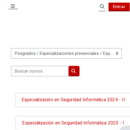
Salta al contenido principal
Entrar
Panel lateral
Selector de 
Categorías
Buscar cursos
Buscar cursos
Especialización en Seguridad Informática 2024 - II
Especialización en Seguridad Informática 2025 - I