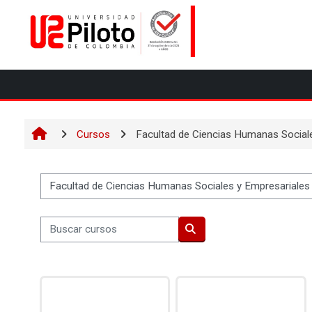
Salta al contenido principal
Cursos
Facultad de Ciencias Humanas Social
Categorías
Buscar cursos
Buscar cursos