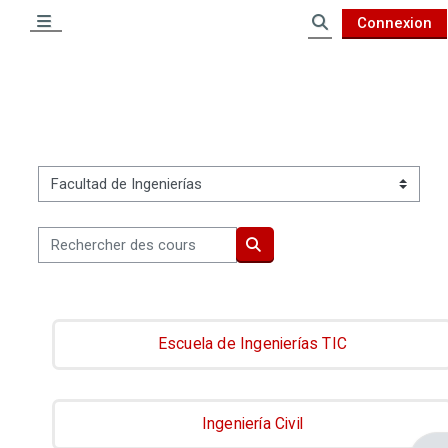
Passer au contenu principal
Connexion
Panneau latéral
Activer/désactiver
Catégories de cours
Rechercher des cours
Rechercher des cours
Escuela de Ingenierías TIC
Ingeniería Civil