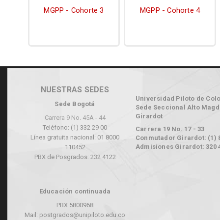
MGPP - Cohorte 3
MGPP - Cohorte 4
NUESTRAS SEDES
Universidad Piloto de Col
Sede Bogotá
Sede Seccional Alto Magd
Girardot
Carrera 9 No. 45A - 44
Teléfono: (1) 332 29 00
Carrera 19 No. 17 - 33
Línea gratuita nacional: 01 8000
Conmutador Girardot: (1) 
Admisiones Girardot: 320 
110452
PBX de Posgrados: 232 4122
Educación continuada
PBX 5800968
Mail: postgrados@unipiloto.edu.co