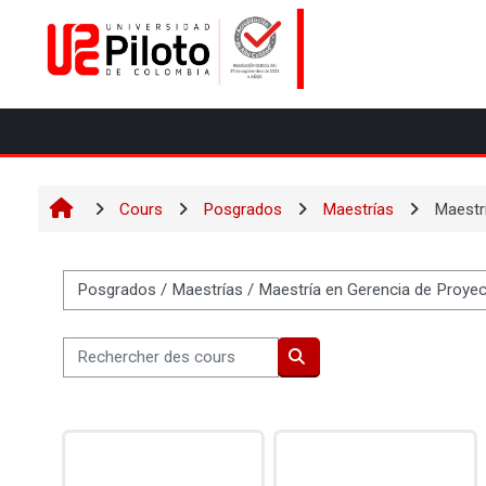
Passer au contenu principal
Cours
Posgrados
Maestrías
Maestr
Catégories de cours
Rechercher des cours
Rechercher des cours