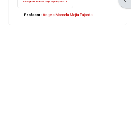
Open
Criptografia (Marcela Mejia Fajardo) 2025 - I
Profesor:
Angela Marcela Mejia Fajardo